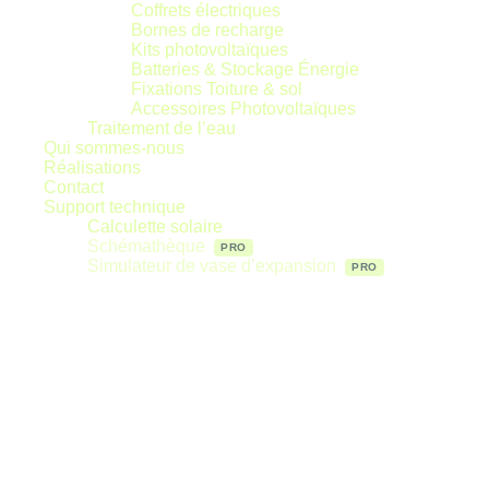
Coffrets électriques
Bornes de recharge
Kits photovoltaïques
Batteries & Stockage Énergie
Fixations Toiture & sol
Accessoires Photovoltaïques
Traitement de l’eau
Qui sommes-nous
Réalisations
Contact
Support technique
Calculette solaire
Schémathèque
Simulateur de vase d’expansion
Top-EnR
À votre service
Réactivité
Disponibilité
Stock
Solutions
Top-EnR
À votre service
Réactivité