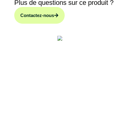
Plus de questions sur ce produit ?
Contactez-nous
Description du
produit
Une protection essentielle pour les circuits de
chauffage
Le
Vase d’expansion Chauffage 18L – Reflex – R3/4
– modèle N
de Reflex permet de sécuriser les