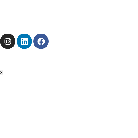
Disponibilité
Stock
Solutions
© TOP-EnR 2026 | Tous droits réservés
Mentions légales
Politique de confidentialité
×
🎁 Offre de Bienvenue
Profitez de
-5%
sur votre 1ère commande d'accessoires !
CODE : BIENVENUE
Valable uniquement sur la catégorie Accessoires.