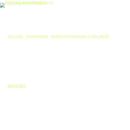
ACCUEIL
/
CHAUFFAGE
/
VASES D'EXPANSION & SÉCURITÉ
/ VASE
D’EXPANSION CHAUFFAGE 18L – REFLEX – R3/4 – MODÈLE N
Vase d’expansion
Chauffage 18L – Reflex –
R3/4 – modèle N
8204301
Le Vase d'expansion Chauffage 18L - Reflex - R3/4 -
modèle N de Reflex
est un vase d'expansion destiné
aux installations de chauffage et circuits hydrauliques
fermés. Il contribue à absorber les variations de volume
d'eau et à maintenir la pression du réseau.
Connectez-vous pour voir les