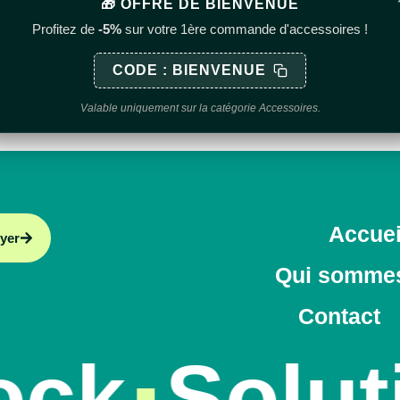
🎁 OFFRE DE BIENVENUE
Profitez de
-5%
sur votre 1ère commande d'accessoires !
CODE : BIENVENUE
de confidentialité
.
Valable uniquement sur la catégorie Accessoires.
Accuei
yer
Qui somme
Contact
ck
Soluti