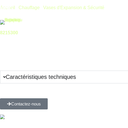
Accueil
/
Chauffage
/
Vases d'Expansion & Sécurité
/ Vase d’ex
Vase d’expansion Chauffage 300L – Reflex 6/1.5 bar- modèle 
8215300
Accueil
Nos produits
Le Vase d'expansion Chauffage 300L - Reflex 6/1.5 bar- mo
absorber les variations de volume d'eau et à maintenir la press
Connectez-vous pour voir les prix
Remise complémentaire sur quantité, contactez-nous !
Caractéristiques techniques
Plus de questions sur ce produit ?
Contactez-nous