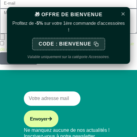
×
🎁 OFFRE DE BIENVENUE
Profitez de
-5%
sur votre 1ère commande d'accessoires
!
En cochant cette case, je confirme avoir lu et accepté
la politique
CODE : BIENVENUE
de confidentialité
.
Valable uniquement sur la catégorie Accessoires.
Envoyer
Envoyer
Ne manquez aucune de nos actualités !
Inscrivez-vous à notre newsletter.