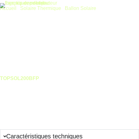
Accueil
/
Solaire Thermique
/
Ballon Solaire
/ TOP-SOL 200L
PRÉ-MONTÉ BFP
TOP-SOL 200L PRÉ-MONTÉ BFP
TOPSOL200BFP
Ballon solaire TOP-SOL 200L BFP prémonté avec deux
échangeurs acier et appoint 2 kW. Fonctionnement sous
pression, isolation renforcée et conception compacte pour une
installation rapide.
Connectez-vous pour voir les prix
Remise complémentaire sur quantité, contactez-nous !
Caractéristiques techniques