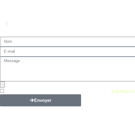
Un produit a voir dans tous vos camions pour dépannage rapid
PAC EDGE EVO F R290 MONOBLOC 
CLIVET
Recommandations
Demandez votre devis personnalisé
En cochant cette case, je confirme avoir lu et accepté
la politique 
Envoyer