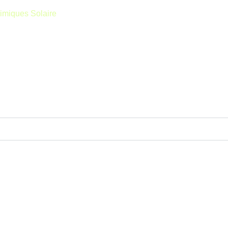
himiques Solaire
/ STOP-F SOLAIRE 2L
Qui sommes-nous
Réalisations
Contact
8 h par cristallisation minérale. Aucun démontage ni vidange, inj