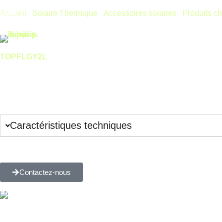
Accueil
/
Solaire Thermique
/
Accessoires solaires
/
Produits c
STOP-F SOLAIRE 2L
TOPFLGY2L
Accueil
Nos produits
Stop fuite solaire, et/ ou chauffage, colmate les fuites en 10–4
Connectez-vous pour voir les prix
Remise complémentaire sur quantité, contactez-nous !
Caractéristiques techniques
Plus de questions sur ce produit ?
Contactez-nous