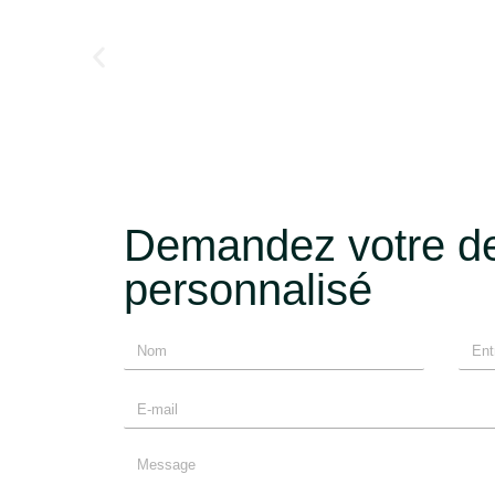
Recommand
S 7.1 IBH – CLIVET
Demandez votre de
personnalisé