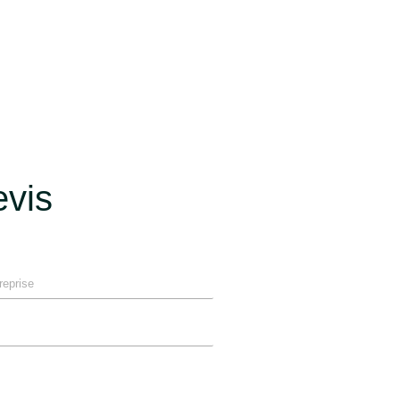
ations
vis