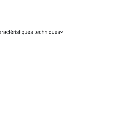
emise complémentaire sur quantité, contactez-nou
ractéristiques techniques
du produit
xpansion à membrane, une vanne de sécurité et un manomètre
n solaire
OBLOC 14KW MONOPHASE avec appoi