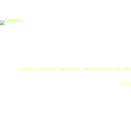
Accueil
Nos produits
ACCUEIL
/
SOLAIRE THERMIQUE
/
ACCESSOIRES SOLAIRE
Stat
TOP
Stat
Del
comp
Co