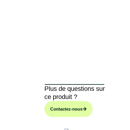
Connexion
Support technique
ÉGULATION BX PLUS
Plus de questions sur
ation
ce produit ?
ssoires
Contactez-nous