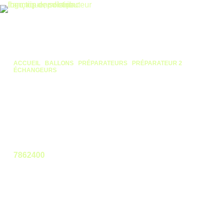
ACCUEIL
/
BALLONS
/
PRÉPARATEURS
/
PRÉPARATEUR 2
ÉCHANGEURS
/ PRÉPARATEUR 500L – 2 ÉCHANGEURS – AQUA
SOLAR AF – CLASSE B – REFLEX
Préparateur 500L – 2
échangeurs – Aqua Solar
AF – Classe B – Reflex
7862400
Le Préparateur 500L de Reflex
est un Préparateur
ECS verticale de
500 litres
équipé de
2 échangeurs
thermiques
. Conçu pour les installations
professionnelles, il offre une solution fiable pour
production d'eau chaude sanitaire et stockage