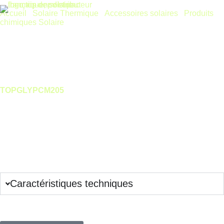
Accueil
/
Solaire Thermique
/
Accessoires solaires
/
Produits
chimiques Solaire
/ Glycol pre-dilue -28° fut de 205 litres
Glycol pre-dilue -28° fut de 205 litres
TOPGLYPCM205
Pré-dilué et prêt à l’emploi, TOP-THSOL Glycol –28 °C assure
une installation rapide et sans erreur de dosage. Protection
antigel jusqu’à –28 °C et anticorrosion fiable jusqu’à 190 °C.
Couleur rouge pour une détection instantanée des fuites.
Connectez-vous pour voir les prix
Remise complémentaire sur quantité, contactez-nous !
Caractéristiques techniques
Plus de questions sur ce produit ?