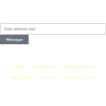
Envoyer
Ne manquez aucune de nos actualités !
Inscrivez-vous à notre newsletter.
Accueil
Nos produits
Qui sommes-nous
Réalisations
Contact
Support technique
Top-EnR
À votre service
Réactivité