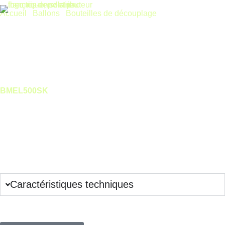
Accueil
/
Ballons
/
Bouteilles de découplage
/ Bouteille de
melange acier 500 L pose sur pieds – 8 piquages
Bouteille de melange acier 500 L pose sur pieds – 8 piquages
BMEL500SK
Installation rapide sur pieds réglables, huit piquages frontaux et
isolation polyuréthane 50 mm pour un découplage hydraulique
fiable. Volume 500 L, pression 6 bar, plage -10/+110 °C,
conforme ErP.
Connectez-vous pour voir les prix
Remise complémentaire sur quantité, contactez-nous !
Caractéristiques techniques
Plus de questions sur ce produit ?