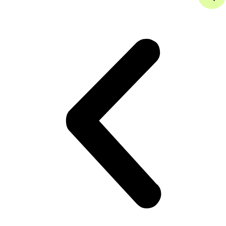
appoint Elec WiSAN-PME
1 S 2.1 IBH – CLIVET