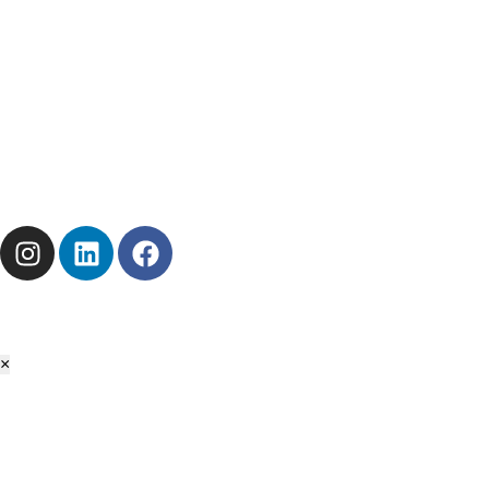
Disponibilité
Stock
Solutions
Top-EnR
À votre service
Réactivité
Disponibilité
Stock
Solutions
© TOP-EnR 2026 | Tous droits réservés
Mentions légales
Politique de confidentialité
×
🎁 Offre de Bienvenue
Profitez de
-5%
sur votre 1ère commande d'accessoires !
CODE : BIENVENUE