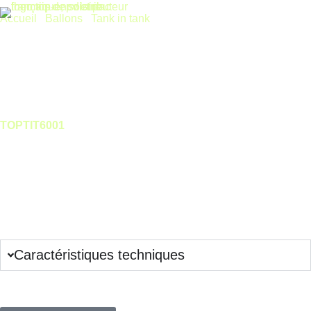
Accueil
/
Ballons
/
Tank in tank
/ Ballon TANK-in-TANK 600L –
ECS 146L – Sans échangeur
Ballon TANK-in-TANK 600L – ECS 146L – Sans échangeur
TOPTIT6001
Ballon tank in tank compact (Ø 750 mm x H 1 920 mm).
Isolation polyester 100 mm et cuve acier thermo-laqué assurent
une fiabilité long terme et des pertes thermiques minimales.
Conçu pour les circuits chauffage et ECS en bain-marie
Connectez-vous pour voir les prix
Remise complémentaire sur quantité, contactez-nous !
Caractéristiques techniques
Plus de questions sur ce produit ?