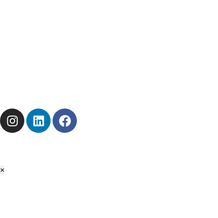
Disponibilité
Stock
Solutions
Top-EnR
À votre service
Réactivité
Disponibilité
Stock
Solutions
© TOP-EnR 2026 | Tous droits réservés
Mentions légales
Politique de confidentialité
×
🎁 Offre de Bienvenue
Profitez de
-5%
sur votre 1ère commande d'accessoires !