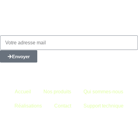
Envoyer
Ne manquez aucune de nos actualités !
Inscrivez-vous à notre newsletter.
Accueil
Nos produits
Qui sommes-nous
Réalisations
Contact
Support technique
Top-EnR
À votre service
Réactivité