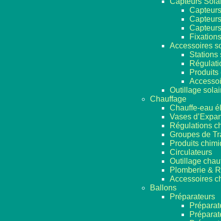
Capteurs Sola
Capteurs
Capteurs
Capteurs
Fixation
Accessoires so
Stations 
Régulati
Produits
Accessoi
Outillage solai
Chauffage
Chauffe-eau él
Vases d’Expan
Régulations c
Groupes de Tr
Produits chim
Circulateurs
Outillage chau
Plomberie & R
Accessoires c
Ballons
Préparateurs
Préparat
Préparat