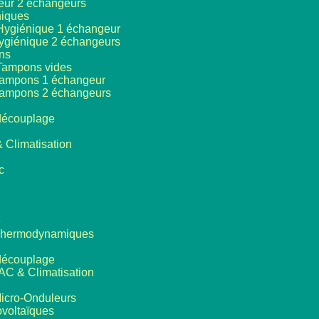
eur 2 échangeurs
niques
Hygiénique 1 échangeur
ygiénique 2 échangeurs
ns
Tampons vides
tampons 1 échangeur
tampons 2 échangeurs
 découplage
 Climatisation
c
e
Thermodynamiques
 découplage
AC & Climatisation
icro-Onduleurs
voltaïques