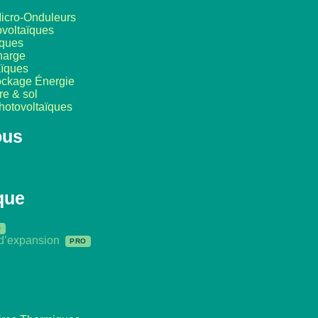
icro-Onduleurs
voltaïques
iques
harge
aïques
tockage Énergie
re & sol
hotovoltaïques
ous
que
 d’expansion