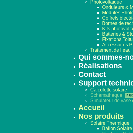
Photovoltaïque
Onduleurs & M
Modules Photo
Coffrets électr
Bornes de rec
Kits photovolt
Batteries & S
Fixations Toitu
Accessoires P
Traitement de l’eau
Qui sommes-n
Réalisations
Contact
Support techni
Calculette solaire
Schémathèque
Simulateur de vase
Accueil
Nos produits
Solaire Thermique
Ballon Solaire