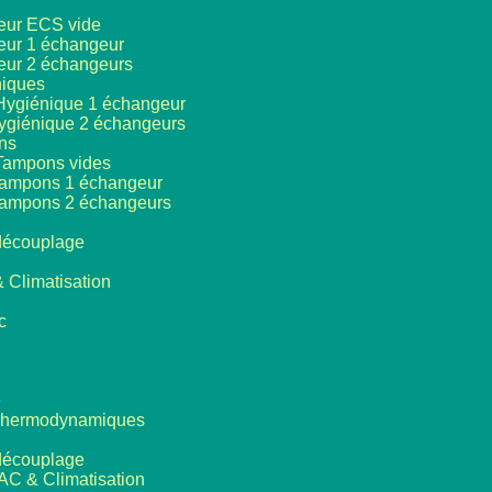
eur ECS vide
eur 1 échangeur
eur 2 échangeurs
niques
Hygiénique 1 échangeur
ygiénique 2 échangeurs
ns
Tampons vides
tampons 1 échangeur
tampons 2 échangeurs
 découplage
 Climatisation
c
e
Thermodynamiques
 découplage
AC & Climatisation