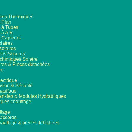
ires Thermiques
 Plan
 à Tubes
 à AIR
s Capteurs
laires
solaires
ons Solaires
 chimiques Solaire
res & Pièces détachées
re
ectrique
sion & Sécurité
hauffage
ansfert & Modules Hydrauliques
iques chauffage
ffage
accords
hauffage & pièces détachées