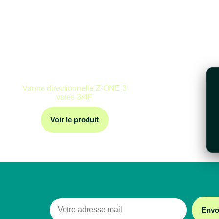
Vanne directionnelle Z-ONE 3
voies 3/4F
Voir le produit
Envo