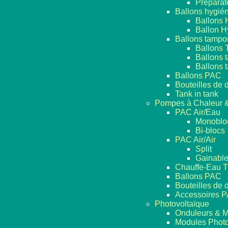
Préparat
Ballons hygié
Ballons 
Ballon H
Ballons tampo
Ballons 
Ballons 
Ballons 
Ballons PAC
Bouteilles de
Tank in tank
Pompes à Chaleur &
PAC Air/Eau
Monoblo
Bi-blocs
PAC Air/Air
Split
Gainabl
Chauffe-Eau 
Ballons PAC
Bouteilles de
Accessoires P
Photovoltaïque
Onduleurs & M
Modules Photo