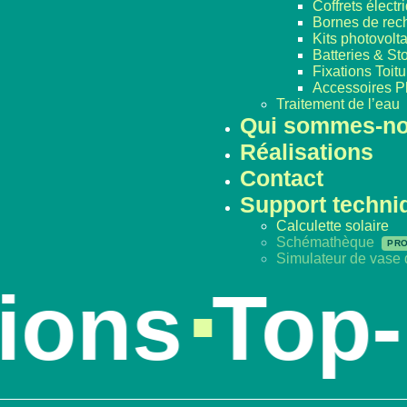
Coffrets électr
Bornes de rec
Kits photovolt
Batteries & S
Fixations Toitu
Accessoires P
Traitement de l’eau
Qui sommes-n
Réalisations
Contact
Support techni
Calculette solaire
Schémathèque
Simulateur de vase
ns
Top-E