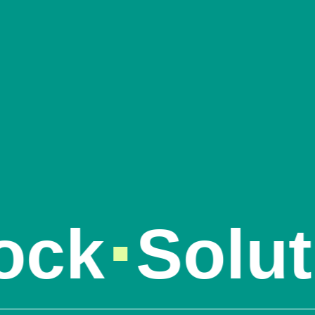
k
Solutio