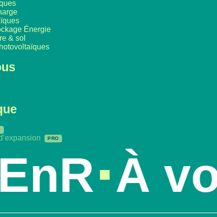
iques
harge
aïques
tockage Énergie
re & sol
hotovoltaïques
ous
que
 d’expansion
nR
À votre