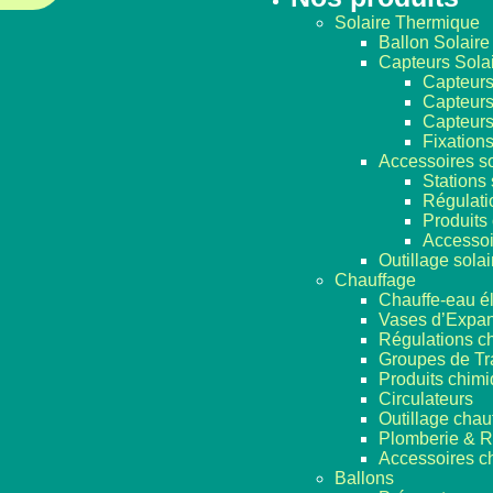
Solaire Thermique
Ballon Solaire
Capteurs Sola
Capteurs
Capteurs
Capteurs
Fixation
Accessoires so
Stations 
Régulati
Produits
Accessoi
Outillage solai
Chauffage
Chauffe-eau él
Vases d’Expan
Régulations c
Groupes de Tr
Produits chim
Circulateurs
Outillage chau
Plomberie & R
Accessoires c
Ballons