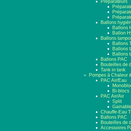
Préparateurs
Préparat
Préparat
Préparat
Ballons hygié
Ballons 
Ballon H
Ballons tampo
Ballons 
Ballons 
Ballons 
Ballons PAC
Bouteilles de
Tank in tank
Pompes à Chaleur &
PAC Air/Eau
Monoblo
Bi-blocs
PAC Air/Air
Split
Gainabl
Chauffe-Eau 
Ballons PAC
Bouteilles de
Accessoires P