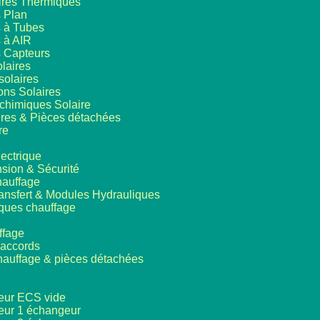
ires Thermiques
 Plan
 à Tubes
 à AIR
s Capteurs
laires
solaires
ons Solaires
 chimiques Solaire
res & Pièces détachées
re
ectrique
sion & Sécurité
hauffage
ansfert & Modules Hydrauliques
iques chauffage
ffage
accords
hauffage & pièces détachées
eur ECS vide
eur 1 échangeur