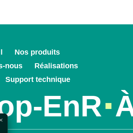
l
Nos produits
s-nous
Réalisations
Support technique
op-EnR
À 
×