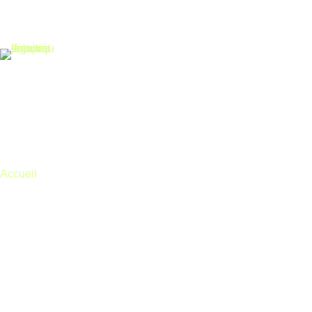
Accueil
Nos produits
Accueil
unité extérieur
unité extérieur
Aucun produit ne correspond à votre sélection.