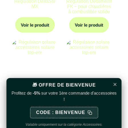
Régulation DeltaSol
Régulation Deltatherm
MX
FK – pour chaudières
à combustible solide
Voir le produit
Voir le produit
×
🎁 OFFRE DE BIENVENUE
Profitez de
-5%
sur votre 1ère commande d'accessoires
Régulation solaire
Régulation solaire
!
DeltaSol CS plus
DeltaSol® CS/4
CODE : BIENVENUE
Voir le produit
Voir le produit
Valable uniquement sur la catégorie Accessoires.