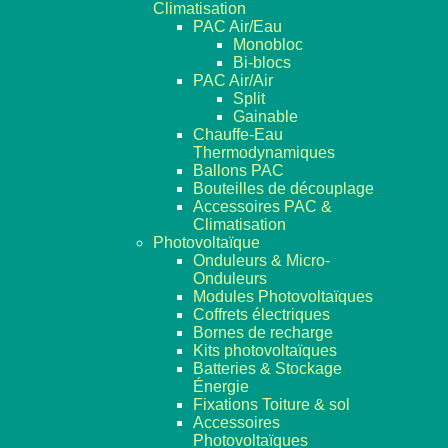
Climatisation
PAC Air/Eau
Monobloc
Bi-blocs
PAC Air/Air
Split
Gainable
Chauffe-Eau
Thermodynamiques
Ballons PAC
Bouteilles de découplage
Accessoires PAC &
Climatisation
Photovoltaïque
Onduleurs & Micro-
Onduleurs
Modules Photovoltaïques
Coffrets électriques
Bornes de recharge
Kits photovoltaïques
Batteries & Stockage
Énergie
Fixations Toiture & sol
Accessoires
Photovoltaïques