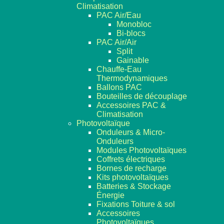
Climatisation
PAC Air/Eau
Monobloc
Bi-blocs
PAC Air/Air
Split
Gainable
Chauffe-Eau
Thermodynamiques
Ballons PAC
Bouteilles de découplage
Accessoires PAC &
Climatisation
Photovoltaïque
Onduleurs & Micro-
Onduleurs
Modules Photovoltaïques
Coffrets électriques
Bornes de recharge
Kits photovoltaïques
Batteries & Stockage
Énergie
Fixations Toiture & sol
Accessoires
Photovoltaïques