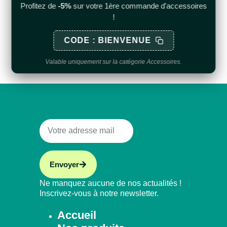
Soupape ANTIGEL
Vase d’expansion pour
Profitez de
-5%
sur votre 1ère commande d'accessoires
Pour pompe à chaleur
systèmes solaires –
!
avec flexible et support
CODE : BIENVENUE
Voir le produit
Voir le produit
Valable uniquement sur la catégorie Accessoires.
Envoyer
Ne manquez aucune de nos actualités !
Inscrivez-vous à notre newsletter.
Accueil