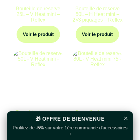
Bouteille de reserve
Bouteille de reserve
25L – V Heat mini –
50L – H Heat mini –
Reflex
2×3 piquages – Reflex
Voir le produit
Voir le produit
Bouteille de reserve
Bouteille de reserve
×
50L – V Heat mini –
80L – V Heat mini 75 –
🎁 OFFRE DE BIENVENUE
Reflex
Reflex
Profitez de
-5%
sur votre 1ère commande d'accessoires
!
Voir le produit
Voir le produit